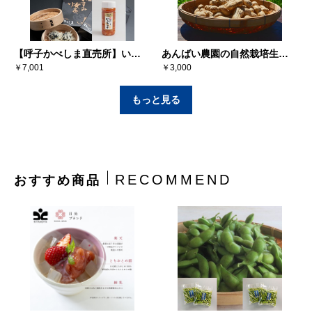
【呼子かべしま直売所】いか
あんばい農園の⾃然栽培⽣落
真珠・いかすみ焼売・いか明
￥7,001
花⽣『匠実（たくみ）』1kg
￥3,000
太・いかキムチ＜冷凍＞
もっと見る
RECOMMEND
おすすめ商品