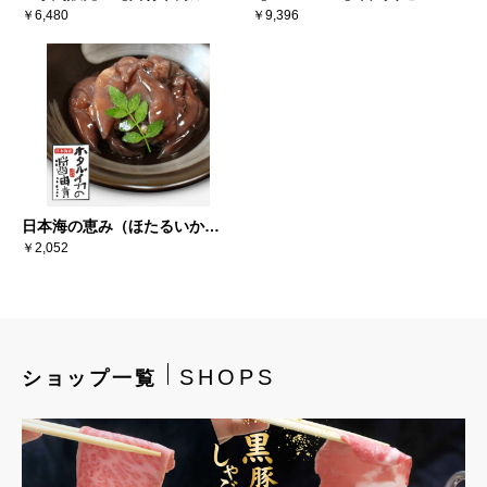
デン】西洋梨ル・レクチェ
￥6,480
ジャーキー（10個セット）
￥9,396
2kg（5-7個）※送料込み
日本海の恵み（ほたるいか醤
油漬×6）
￥2,052
SHOPS
ショップ一覧