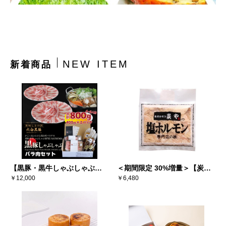
NEW ITEM
新着商品
【黒豚・黒牛しゃぶしゃぶ専
＜期間限定 30%増量＞【炭
門店SATSUMA】 黒豚しゃぶ
￥12,000
や】塩ホルモン 200g×10袋入
￥6,480
しゃぶセット（バラ 4～6人
り
前）