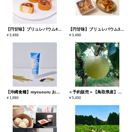
【円甘味】ブリュレバウム4個
【円甘味】ブリュレバウム3種
入 ブリュレカスタードイン
￥3,488
4個入（カスタード２、りんご
￥3,488
バウム ※送料込み
１、塩キャラメル１） ※送料
込み
【沖縄食糧】mycucuru お米
＜予約販売＞【鳥取県産】新
の恵み 洗顔フォーム
￥1,980
甘泉梨＆二十世紀梨セット
￥5,400
（100g）
3kg（5～8玉）