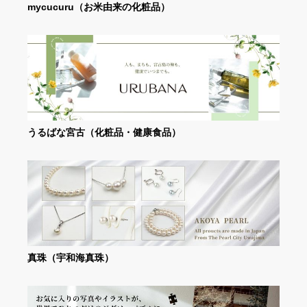
mycucuru（お米由来の化粧品）
うるばな宮古（化粧品・健康食品）
真珠（宇和海真珠）