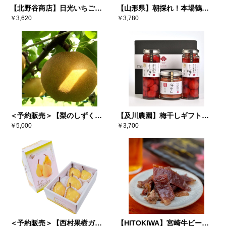
【北野谷商店】日光いちごミ
【山形県】朝採れ！本場鶴岡
ルクあんみつ（6個入り）
￥3,620
白山地区（寺田産）だだちゃ
￥3,780
豆 300g×4袋
＜予約販売＞【梨のしずく】
【及川農園】梅干しギフトセ
彩玉 3キロ（5～6玉） ※送料
￥5,000
ット
￥3,700
込み
＜予約販売＞【西村果樹ガー
【HITOKIWA】宮崎牛ビーフ