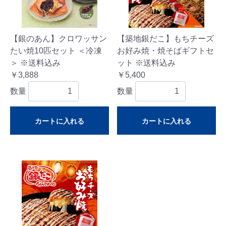
【銀のあん】クロワッサン
【築地銀だこ】もちチーズ
たい焼10匹セット ＜冷凍
お好み焼・焼そばギフトセ
＞ ※送料込み
ット ※送料込み
￥3,888
￥5,400
数量
数量
カートに入れる
カートに入れる