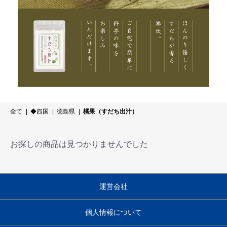
全て
|
◆四国
|
徳島県
|
橘果（すだち出汁）
お探しの商品は見つかりませんでした
運営会社
個人情報について