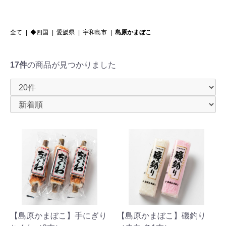
全て
|
◆四国
|
愛媛県
|
宇和島市
|
島原かまぼこ
17件
の商品が見つかりました
【島原かまぼこ】手にぎり
【島原かまぼこ】磯釣り