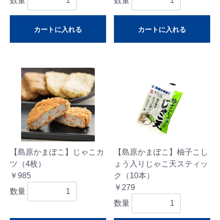
数量
数量
カートに入れる
カートに入れる
【島原かまぼこ】じゃこカ
【島原かまぼこ】柚子こし
ツ（4枚）
ょう入りじゃこ天スティッ
￥985
ク（10本）
￥279
数量
数量