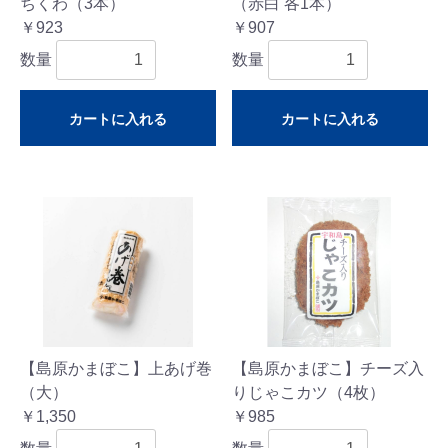
ちくわ（3本）
（赤白 各1本）
￥923
￥907
数量
数量
カートに入れる
カートに入れる
【島原かまぼこ】上あげ巻
【島原かまぼこ】チーズ入
（大）
りじゃこカツ（4枚）
￥1,350
￥985