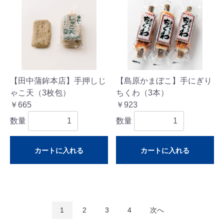
【田中蒲鉾本店】手押しじ
【島原かまぼこ】手にぎり
ゃこ天（3枚包）
ちくわ（3本）
￥665
￥923
数量
数量
カートに入れる
カートに入れる
1
2
3
4
次へ