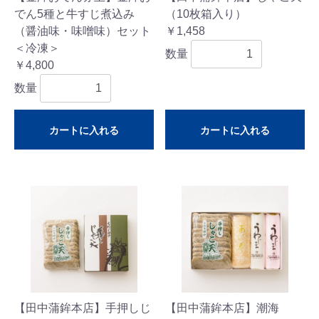
でん5種と牛すじ煮込み
（10枚箱入り）
（醤油味・味噌味）セット
￥1,458
＜冷凍＞
数量
￥4,800
数量
カートに入れる
カートに入れる
【田中蒲鉾本店】手押しじ
【田中蒲鉾本店】潮海