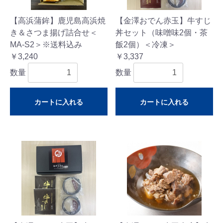
【高浜蒲鉾】鹿児島高浜焼
【金澤おでん赤玉】牛すじ
き＆さつま揚げ詰合せ＜
丼セット（味噌味2個・茶
MA-S2＞※送料込み
飯2個）＜冷凍＞
￥3,240
￥3,337
数量
数量
カートに入れる
カートに入れる