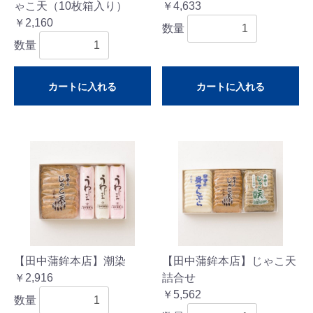
ゃこ天（10枚箱入り）
￥4,633
￥2,160
数量
数量
カートに入れる
カートに入れる
【田中蒲鉾本店】潮染
【田中蒲鉾本店】じゃこ天
￥2,916
詰合せ
￥5,562
数量