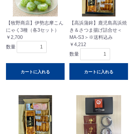
【牧野商店】伊勢志摩こん
【高浜蒲鉾】鹿児島高浜焼
にゃく3種（各3セット）
き＆さつま揚げ詰合せ＜
￥2,700
MA-S3＞※送料込み
￥4,212
数量
数量
カートに入れる
カートに入れる