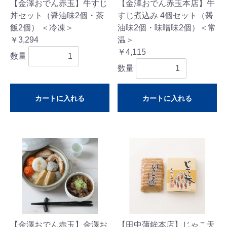
【金澤おでん赤玉】牛すじ
【金澤おでん赤玉本店】牛
丼セット（醤油味2個・茶
すじ煮込み 4個セット（醤
飯2個） ＜冷凍＞
油味2個・味噌味2個）＜常
￥3,294
温＞
￥4,115
数量
数量
カートに入れる
カートに入れる
【金澤おでん赤玉】金澤お
【田中蒲鉾本店】じゃこ天