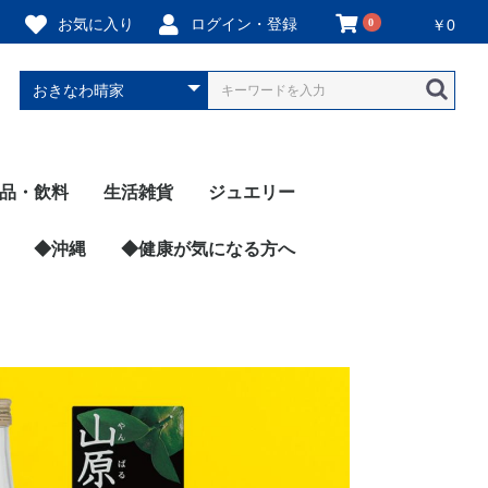
お気に入り
ログイン・登録
0
￥0
品・飲料
生活雑貨
ジュエリー
泡酒
焼酎
介類・水産加工品
肉・肉加工品・卵
・雑穀・味噌
ン類
類
詰類
類
菜
イーツ・菓子類
イス
ーズ・乳製品
腐類
菜
ルーツ
味料
り物
レー
ちみつ類
ャム類
物
康・サプリ類
料
糖
ット用食品
◆沖縄
玩具
裁縫道具
調理用品
衣類
陶器・ガラス
ヘルスケア
防災用品
石鹸類
お香
琉球ガラス
染織物（藍染など）
シーサー
沖縄の楽器
キャラクター商品
かりゆしウェア
◆健康が気になる方へ
希望の丘醸造所
あぶらや燈千
網走ビール
みなみ阿蘇ビール
HEISEI BREWING
横浜ビール醸造所
千歳盛酒造（秋田県）
菊の司（岩手県）
太冠酒造（山梨県）
中川酒造（鳥取県）
桜うづまき酒造（愛媛
本家松浦酒造（徳島
シーウィングス（ウイ
戸河内
サクラニウイスキー
湘南はるみ
霧島さくら農園
白神山地ワイン
梅酒
トロピカル酒
珈琲リキュール
ハブ酒
ANGE（ラム酒）
伊江島ラム
まさひろ酒造
咲元酒造
南都酒造所
上原酒造
その他の酒造
ジュース類
スープ類
コーヒー類
お茶類
真珠（宇和海真珠）
真珠（真珠会館）
ピアス
ネックレス
◆玩具すべて
TEGUMII（テグミー
amanoppo（あまの
◆防災用品すべての
BENKING（簡易ト
2026年
ブランド別
Ladys（女性用）
Mens（男性用）
県）
県）
スキー、梅酒）
ぽ）
品
レ）
べての商品
（ネムリケ
ジュ（卵・
ール＆コー
（プロテイ
べての商品
房
食応援隊
べての商品
揖保乃糸）
（冷凍弁
淡路島産た
べての商品
ん
良漬
屋 あーく
atisserie
musubi
i（青汁）
リー
すべての商
グス（ウイ
梅園
県
たび
◆広島県すべての商品
はつはな果蜂園
尾道レスポワールドゥ
あきおおたから
酒粕チーズかまぼこ
田尻杏屋
安芸の島の実（オリー
広島焼き仔ぐま
サンフーズ（広島お好
瀬戸内麺工房なか川
酔心（釜飯）
カスターニャ（洋菓
◆岡山県すべての商品
千屋源本多（黒毛和牛
ジェラート醍醐桜
ウヅラ酢（お酢・ドレ
◆山口県すべての商品
KOMEKO88（米粉パ
徳山ふくセンター
サンセット（さざえ・
PANCOPPE（コッペ
イリイチ食品（辛子明
◆鳥取県すべての商品
つづお（ほたるいか・
彩花園（梨）
中川酒造
カイズファーム（生
◆島根県すべての商品
岡富商店（干物）
◆沖縄県すべての商品
沖縄県産アップルマン
海月（海ぶどう）
沖縄プリン本舗
ELI SAUCE
ANGE（ラム酒）
染織松尾（宮古島の織
食楽Zu（お菓子）
サクラ二ウイスキー
伊江島ラム
Honey Fusion（マヌ
海ん道（海ぶどう）
mycucuru（お米由来
naureタマヌオイル
うるばな宮古（化粧
リッコジェラート
てるてるファーム（ア
耐熱琉球ガラス工房燈
沖縄CLIPマルシェ
おきなわ晴家
南都酒造
上原酒造
咲元酒造
まさひろ酒造
安里商店（黒糖焼酎）
デジタルはるさー（ピ
あさひ（活車海老）
◆愛媛県すべての商品
松山市
宇和島市
八幡浜市
東温市
鬼北町
愛南町
◆高知県すべての商品
かつお船
土佐山田ショッピング
土佐名産会（ゆず）
◆徳島県すべての商品
本家松浦酒造
橘果（すだち出汁）
長尾織布（藍染）
うちんくのたれ（焼肉
A sweets factory（ア
三浦醸造所（味噌・醤
吉岡ファーム（なると
◆香川県すべての商品
さぬき鳥本舗
共栄食糧（オリーブ）
umiral（バスソルト）
仁尾興産（お塩）
株式会社シロキ（防災
高松商運（フルーツ・
◆福岡県すべての商品
バカまぶし（万能スパ
Aarm（米粉スイー
清広食品（さば寿司）
庄分酢
アリアケスイサン（海
九州丸一食品（明太
◆佐賀県すべての商品
東京竹八
レストガーデン・ミニ
呼子かべしま直売所
トートト工房（佐賀牛
元祖ぱずる屋さん（オ
◆長崎県すべての商品
五島市
壱岐市
松浦市
長崎県物産振興協会
◆熊本県すべての商品
千興ファーム（馬刺
SENKO KOHNE（化
山下果樹園（ジャム）
森からし蓮根
小森ファーム（まいひ
園村苺園
芋屋長兵衛（熊本いき
大越のたまて箱（お
天草農工房ふぁお（不
みなみ阿蘇ビール
◆大分県すべての商品
LogStyle（ニラ醤油
レイジン（GABA）
アマン・アマザケ本舗
◆宮崎県すべての商品
緑の里りょうくん（国
辛麺屋桝元
HITOKIWA（宮崎牛ビ
倉薗牧場（宮崎牛の生
REFURU（フルーツ
ひむかや食品（マンゴ
恵屋（焼き鳥）
◆鹿児島県すべての商
鹿児島市
指宿市
いちき串木野市
霧島市
薩摩川内市
姶良市
種子島
桜うづまき酒造
石丸農園（みかんジュ
津島あぐり工房（みか
コバヤ
宇和海真珠
真珠会館
宮居醤油店
和日輔（鯛めし）
島原かまぼこ
田中蒲鉾本店
エヒメエンゲージファ
百波（和菓子）
こもねっと（水産加工
かどや（宇和島鯛め
農ぷらす愛媛（柑橘）
キシモト（山のふもと
東温市観光物産協会
森の三角ぼうし（道の
AINAN STAND
長崎五島うど
ごと（焼き芋
恋するつばき
ACB工房
旬菜・おひさ
旅亭吉乃や
薩摩の薫農園
ダイゼンファ
高浜蒲鉾
霧島さくら農
末重製茶（霧
霧島日当山の
坂元醸造（黒
薩摩錫器工芸
雫ラボ（マヨ
薩摩川内市観
黒豚・黒牛し
鹿児島ますや
中園ファーム
ン
お茶）
）
INATO
酒）
カフェ（ドレッシン
ブオイル）
み焼き）
子）
ローストビーフ）
ッシング）
ン）
アワビ）
パン専門店）
太子）
甘エビ）
姜）
ゴー
物）
カハニー）
の化粧品）
品・健康食品）
テモヤ・パッションフ
人-tomoshibito-
ーチパイン）
センター（土佐寿し）
のたれ）
イス）
油）
金時）
備蓄用トイレットペー
野菜）
イス）
ツ）
苔）
子）
（伊万里牛ハンバー
（イカ）
カレーパン）
リジナルパズル）
し）
粧品）
めトマト）
なり団子）
米）
知火）
＆辛麺）
（甘酒アイス）
産グレープフルーツ）
ーフジャーキー）
ハム）
ケーキ）
ー大福）
品
ース）
ん大福）
ーム（みかんジュー
品）
し）
の干物屋さん）
（SAKURA select）
駅）
ル）
（アジフライ
にく）
さつま鶏）
ン）
（シリカ水）
会
ぶ専門店SAT
芋）
グ）
ルーツ）
パー）
グ）
ス）