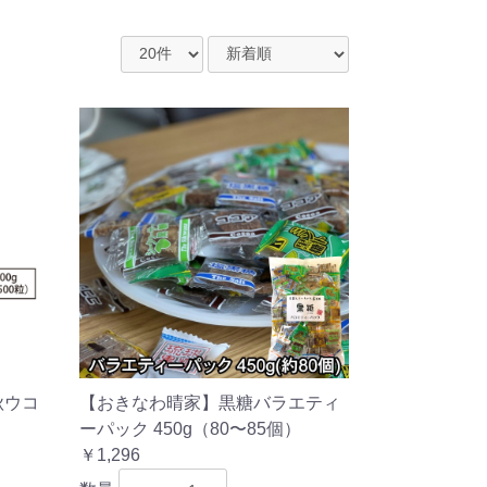
秋ウコ
【おきなわ晴家】黒糖バラエティ
ーパック 450g（80〜85個）
￥1,296