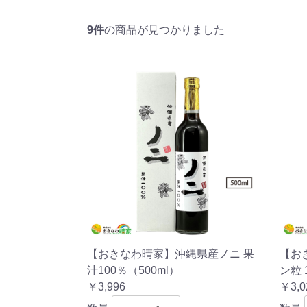
9件
の商品が見つかりました
【おきなわ晴家】沖縄県産ノニ 果
【お
汁100％（500ml）
ン粒 
￥3,996
￥3,0