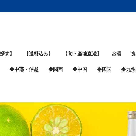
探す】
【送料込み】
【旬・産地直送】
お酒
食
,999円
,999円
,999円
,999円
以上
◆中部・信越
◆関西
◆中国
◆四国
ビール・発
日本酒
ジン
ウイスキー
ワイン
リキュール
スピリッツ
泡盛
鹿児島の芋
黒糖焼酎
◆九州
魚
精
米
パ
麺
缶
粉
惣
ス
ア
チ
豆
野
フ
調
練
カ
は
ジ
漬
健
飲
黒
ペ
◆青森県すべての商品
宝成食品（海鮮ばくだ
◆宮城県すべての商品
SEASON（三陸海藻
松島蒲鉾本舗（笹かま
マルナリ水産（さんま
海遊（ムール貝・牡
牛たん炭焼 利久
三養水産（牡蠣）
ヤマナカ（牡蠣・ホタ
湊水産（たらこ・明太
株式会社カネセ及川
【取扱い終了】カネセ
【取扱い終了】ヤママ
◆岩手県すべての商品
早野商店（昆布巻）
及川農園（昔ながらの
農事組合法人となん
菊の司酒造
三陸翡翠あわび
◆山形県すべての商品
本場鶴岡白山地区（寺
米沢牛黄木
ファイン（ソーセー
カム・ネット（玉こ
東根農産センター（冷
仲島農園（黒にんに
かほく冷たい肉そば研
佐徳（だだ茶豆）
YATACOLA（クラフ
◆秋田県すべての商品
稲庭古来堂（稲庭うど
中通chillout（いちじ
三浦商店（横手やきそ
児玉冷菓（ババヘラア
ゆめ企画須藤健太郎商
山楽里（いぶりがっ
白神山地ワイン
ポンレヴェック（イタ
千歳盛酒造
UMAMY（比内地鶏ラ
◆福島県すべての商品
★白河しろもの認定商
肉の秋元本店（白河高
中華料理 王王楼（焼
カタノ（そばパスタ）
海神（干物）
静岡県
三重県
岐阜県
新潟県
長野県
◆東京都すべての商品
銀座 菊廼舎-きくのや-
東京蒲田守半（海苔）
あほやにんにく堂（黒
OHSHIMA OCEAN
遠忠食品（ゆず胡椒）
Rose＆M（レモンケ
築地銀だこ・銀のあん
コールドストーン
銀座千疋屋
ファビュラボ（お粥）
◆神奈川県すべての商
ジャパン・マルチハン
えの木てい（洋菓子）
ファランドール（天蚕
湘南ＪＡＭ’Ｓ（手作
旭工業（料理用品）
かねきち（麹）
SIX LINE（湘南ビー
高喜商店（海苔）
おつけもの慶（キム
横浜ビール醸造所（ク
湘南はるみ（ウイスキ
◆埼玉県すべての商品
梨のしずく（彩玉梨ス
あんばい農園（落花
◆群馬県すべての商品
ゼンフーズ（餃子、焼
果実工房ありさか（フ
◆茨城県すべての商品
コリ吉ロール（ストレ
Un plan kaho（カシ
とうふやたかはし（お
住谷公商店（干し芋）
山口farm（れんこん）
つくばチョウザメ産業
＜2026 販売終了＞内
＜2025 販売終了＞
◆栃木県すべての商品
グランヴォ（プロポリ
悟空（宇都宮餃子）
北野谷商店（あんみ
◆山梨県すべての商品
太冠酒造
ゆば工房 五大
手打そば やまさと
あおき農園（ジュー
◆石川県すべての商品
金澤おでん赤玉本店
株式会社ヒロ（伝統工
◆富山県すべての商品
カトーミート（カレ
もつ家 福多
株式会社マツオ
丸福加工（ほたるい
すし幸（ます寿司）
麺家いろは（富山ブラ
◆福井県すべての商品
アーバンキッチン（梅
小浜海産物（小鯛ささ
大阪府
京都府
兵庫県
奈良県
和歌山県
◆静岡県すべての商品
3181Farm（玄米deむ
朝霧ハム（朝鮮風もっ
浜名湖マルマ（うな
ちきり清水商店（鰹
マルフク（たまご）
ヤマヘイーミカコーポ
SEACLIFF熱海蒸溜所
三共食品（ツナパウ
◆三重県すべての商品
牧野商店（こんにゃ
マルエス田中商店（伊
もんいまぁじゅ（酒粕
カネ進商店（鰹の生
水谷水産
福岡醤油店
松阪まるよし（松坂
◆岐阜県すべての商品
山加商店（陶磁器食
もみじかえで研究所
◆新潟県すべての商品
イカ屋 荘三郎
西村果樹ガーデン（洋
FD STYLE（調理用
ピッツァタルト
多聞（もつ煮）
HEISEI
いち粒（にんじんジュ
苺の花ことば
◆長野県すべての商品
小川の庄（おやき）
前澤産業（冷凍フルー
あぶらや燈千（クラフ
Minowa Tea
信州・川中島平ファク
安曇野おやき はいか
Chillわん（ペットフー
戸田屋（市田柿フロマ
広島県
岡山県
山口県
鳥取県
島根県
愛媛県
高知県
徳島県
香川県
◆大阪府す
ウイックス
セラ・ルー
なだ万
ガーデンバ
KULBAY
◆京都府す
天の酒喰食
京都山城農
◆兵庫県す
菅哉物産（
まねき食品
馬詰青果（
◆奈良県す
三輪そうめ
べっぴん奈
奈良の癒し
glutenfree p
しいたけ農園
mashicho
ナラカラカ
◆和歌山県
シーウィン
じゃばら
いなみの里
福岡県
佐賀県
長崎県
熊本県
大分県
宮崎県
鹿児島
九州食
ん）
バター）
ぼこ）
昆布巻）
蠣）
テグラタン）
子）
（生わかめ）
及川（さば刺身）
サ（お総菜）
梅干し）
（グルテンフリー・米
田産）だだちゃ豆
ジ・コンビーフ）
ん・だだちゃ豆）
凍フルーツ）
く）
究会
トコーラ）
ん）
くバター）
ば）
イス）
店（いぶりがっこ）
こ）
リアンレストラン）
ーメン）
品
原清流豚）
売）
にんにく）
SALT（天然塩）
ーキ）
品
ターズ（ジビエ）
シルクの化粧品）
りジャム）
チサンダル）
チ）
ラフトビール）
ー）
イーツ）
生）
売など）
ルーツサンド）
ートネック専用枕）
ミヤ）
からドーナツ）
（キャビア）
山農園（クインシーメ
Corn Lab.藤田（とう
スのど飴）
つ）
ス）
芸品）
ー）
か）
ック）
ピューレ）
漬）
すび）
ちゃん）
ぎ）
節）
レーション（無添加天
（クラフトジン）
チ）
く）
勢志摩さつま揚げ）
フィナンシェ）
節）
牛・ローストビーフ）
器）
（もみじ茶）
梨）
品・雑貨）
BREWING（クラフト
ース）
ツ）
トビール）
Garden（杜仲茶）
トリー（桃・フルーツ
ら
ド）
ージュ）
ア）
スイーツ）
ヒージャパ
ンアイス）
（チョコ・
当）
まねぎ）
煌々（お香
YURIKO M
舎
品
スキー・梅
粉麺）
ロン）
もろこし）
然だし）
ビール）
ジュレ）