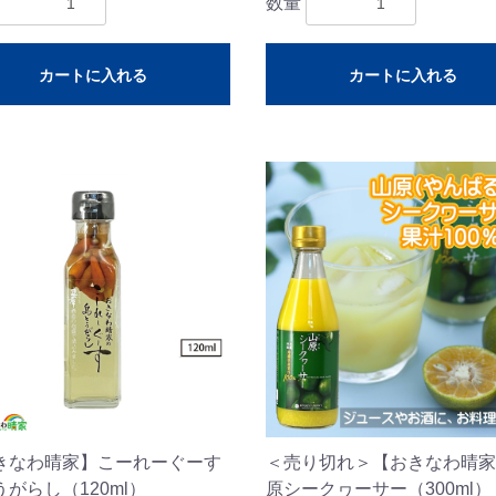
数量
カートに入れる
カートに入れる
きなわ晴家】こーれーぐーす
＜売り切れ＞【おきなわ晴家
がらし（120ml）
原シークヮーサー（300ml）