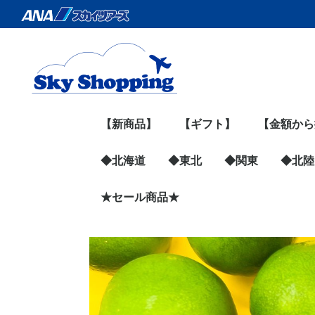
【新商品】
【ギフト】
【金額から
◆北海道
◆東北
◆関東
～999円
1,000円～1
2,000円～3
4,000円～5
6,000円～9
10,000円
◆北陸
◆北海道すべての商品
旭川地場産業振興セン
網走水産（鮭とば）
円甘味（ブリュレバウ
五島軒（函館の名店）
Bocca（プリン・飲む
株式会社マルユウ（さ
マルコウ福原伸幸商店
早来かりんず（チーズ
永田水産（ロコソラー
北海道ケンソ（根昆布
十勝プライド（チー
Suage（スープカレ
ホクレン（お肉）
新得そば
肉の山本
トンデンファーム（お
網走ビール
JA東旭川（お米）
CHACO（ヨーグルト
魚柴（いくら・ほた
蛇の目寿司
MILK CROWN（アイ
函館たかせ商店（珍
★セール商品★
青森県
宮城県
岩手県
山形県
秋田県
福島県
東京都
神奈川県
埼玉県
千葉県
群馬県
茨城県
栃木県
山梨県
石川県
富山県
福井県
ター
ム）
ヨーグルト）
んま缶）
（ジャーキー）
羊羹）
レホタテカレー）
だし）
ズ）
ー）
肉）
専門店）
て）
ス）
味）