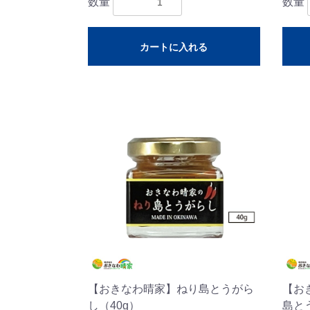
数量
数量
カートに入れる
【おきなわ晴家】ねり島とうがら
【お
し（40g）
島とう