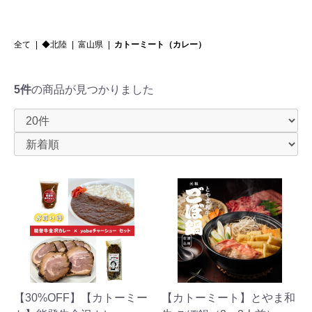
全て
|
◆北陸
|
富山県
|
カトーミート（カレー）
5件
の商品が見つかりました
【30%OFF】【カトーミー
【カトーミート】とやま和