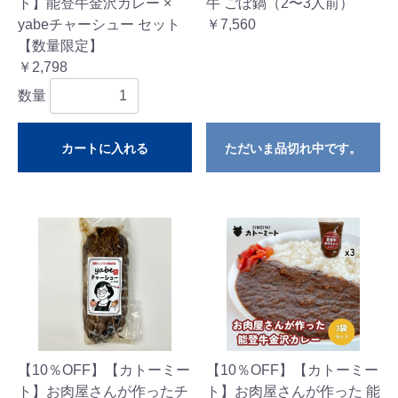
ト】能登牛金沢カレー ×
牛 ごぼ鍋（2〜3人前）
yabeチャーシュー セット
￥7,560
【数量限定】
￥2,798
数量
カートに入れる
ただいま品切れ中です。
【10％OFF】【カトーミー
【10％OFF】【カトーミー
ト】お肉屋さんが作ったチ
ト】お肉屋さんが作った 能