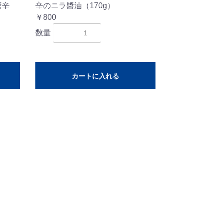
唐辛
辛のニラ醬油（170g）
￥800
数量
カートに入れる