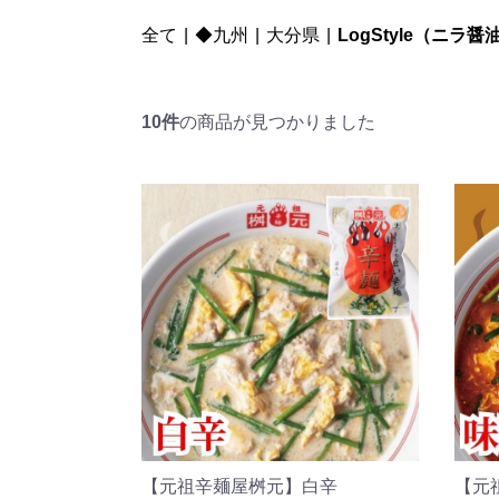
全て
|
◆九州
|
大分県
|
LogStyle（ニラ
10件
の商品が見つかりました
【元祖辛麺屋桝元】白辛
【元