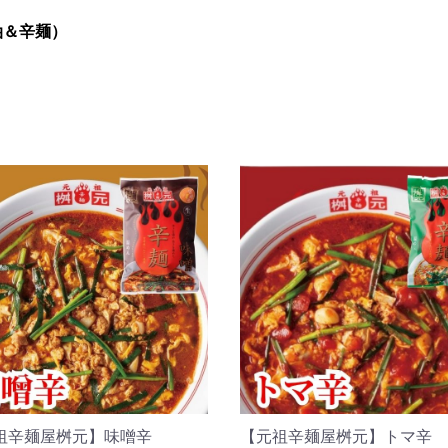
醤油＆辛麺）
祖辛麺屋桝元】味噌辛
【元祖辛麺屋桝元】トマ辛