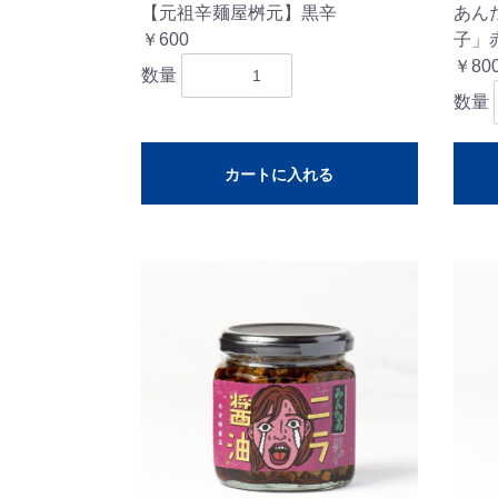
【元祖辛麺屋桝元】黒辛
あん
￥600
子」赤
￥80
数量
数量
カートに入れる