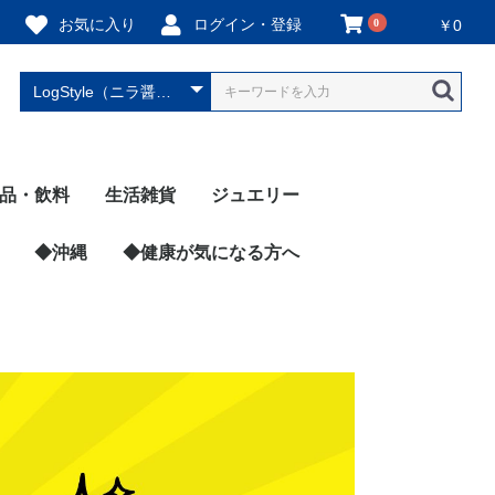
お気に入り
ログイン・登録
0
￥0
品・飲料
生活雑貨
ジュエリー
泡酒
焼酎
介類・水産加工品
肉・肉加工品・卵
・雑穀・味噌
ン類
類
詰類
類
菜
イーツ・菓子類
イス
ーズ・乳製品
腐類
菜
ルーツ
味料
り物
レー
ちみつ類
ャム類
物
康・サプリ類
料
糖
ット用食品
◆沖縄
玩具
裁縫道具
調理用品
衣類
陶器・ガラス
ヘルスケア
防災用品
石鹸類
お香
琉球ガラス
染織物（藍染など）
シーサー
沖縄の楽器
キャラクター商品
かりゆしウェア
◆健康が気になる方へ
希望の丘醸造所
あぶらや燈千
網走ビール
みなみ阿蘇ビール
HEISEI BREWING
横浜ビール醸造所
千歳盛酒造（秋田県）
菊の司（岩手県）
太冠酒造（山梨県）
中川酒造（鳥取県）
桜うづまき酒造（愛媛
本家松浦酒造（徳島
シーウィングス（ウイ
戸河内
サクラニウイスキー
湘南はるみ
霧島さくら農園
白神山地ワイン
梅酒
トロピカル酒
珈琲リキュール
ハブ酒
ANGE（ラム酒）
伊江島ラム
まさひろ酒造
咲元酒造
南都酒造所
上原酒造
その他の酒造
ジュース類
スープ類
コーヒー類
お茶類
真珠（宇和海真珠）
真珠（真珠会館）
ピアス
ネックレス
◆玩具すべて
TEGUMII（テグミー
amanoppo（あまの
◆防災用品すべての
BENKING（簡易ト
2026年
ブランド別
Ladys（女性用）
Mens（男性用）
県）
県）
スキー、梅酒）
ぽ）
品
レ）
べての商品
（ネムリケ
ジュ（卵・
ール＆コー
（プロテイ
べての商品
房
食応援隊
べての商品
揖保乃糸）
（冷凍弁
淡路島産た
べての商品
ん
良漬
屋 あーく
atisserie
musubi
i（青汁）
リー
すべての商
グス（ウイ
梅園
県
たび
◆広島県すべての商品
はつはな果蜂園
尾道レスポワールドゥ
あきおおたから
酒粕チーズかまぼこ
田尻杏屋
安芸の島の実（オリー
広島焼き仔ぐま
サンフーズ（広島お好
瀬戸内麺工房なか川
酔心（釜飯）
カスターニャ（洋菓
◆岡山県すべての商品
千屋源本多（黒毛和牛
ジェラート醍醐桜
ウヅラ酢（お酢・ドレ
◆山口県すべての商品
KOMEKO88（米粉パ
徳山ふくセンター
サンセット（さざえ・
PANCOPPE（コッペ
イリイチ食品（辛子明
◆鳥取県すべての商品
つづお（ほたるいか・
彩花園（梨）
中川酒造
カイズファーム（生
◆島根県すべての商品
岡富商店（干物）
◆沖縄県すべての商品
沖縄県産アップルマン
海月（海ぶどう）
沖縄プリン本舗
ELI SAUCE
ANGE（ラム酒）
染織松尾（宮古島の織
食楽Zu（お菓子）
サクラ二ウイスキー
伊江島ラム
Honey Fusion（マヌ
海ん道（海ぶどう）
mycucuru（お米由来
naureタマヌオイル
うるばな宮古（化粧
リッコジェラート
てるてるファーム（ア
耐熱琉球ガラス工房燈
沖縄CLIPマルシェ
おきなわ晴家
南都酒造
上原酒造
咲元酒造
まさひろ酒造
安里商店（黒糖焼酎）
デジタルはるさー（ピ
あさひ（活車海老）
◆愛媛県すべての商品
松山市
宇和島市
八幡浜市
東温市
鬼北町
愛南町
◆高知県すべての商品
かつお船
土佐山田ショッピング
土佐名産会（ゆず）
◆徳島県すべての商品
本家松浦酒造
橘果（すだち出汁）
長尾織布（藍染）
うちんくのたれ（焼肉
A sweets factory（ア
三浦醸造所（味噌・醤
吉岡ファーム（なると
◆香川県すべての商品
さぬき鳥本舗
共栄食糧（オリーブ）
umiral（バスソルト）
仁尾興産（お塩）
株式会社シロキ（防災
高松商運（フルーツ・
◆福岡県すべての商品
バカまぶし（万能スパ
Aarm（米粉スイー
清広食品（さば寿司）
庄分酢
アリアケスイサン（海
九州丸一食品（明太
◆佐賀県すべての商品
東京竹八
レストガーデン・ミニ
呼子かべしま直売所
トートト工房（佐賀牛
元祖ぱずる屋さん（オ
◆長崎県すべての商品
五島市
壱岐市
松浦市
長崎県物産振興協会
◆熊本県すべての商品
千興ファーム（馬刺
SENKO KOHNE（化
山下果樹園（ジャム）
森からし蓮根
小森ファーム（まいひ
園村苺園
芋屋長兵衛（熊本いき
大越のたまて箱（お
天草農工房ふぁお（不
みなみ阿蘇ビール
◆大分県すべての商品
LogStyle（ニラ醤油
レイジン（GABA）
アマン・アマザケ本舗
◆宮崎県すべての商品
緑の里りょうくん（国
辛麺屋桝元
HITOKIWA（宮崎牛ビ
倉薗牧場（宮崎牛の生
REFURU（フルーツ
ひむかや食品（マンゴ
恵屋（焼き鳥）
◆鹿児島県すべての商
鹿児島市
指宿市
いちき串木野市
霧島市
薩摩川内市
姶良市
種子島
桜うづまき酒造
石丸農園（みかんジュ
津島あぐり工房（みか
コバヤ
宇和海真珠
真珠会館
宮居醤油店
和日輔（鯛めし）
島原かまぼこ
田中蒲鉾本店
エヒメエンゲージファ
百波（和菓子）
こもねっと（水産加工
かどや（宇和島鯛め
農ぷらす愛媛（柑橘）
キシモト（山のふもと
東温市観光物産協会
森の三角ぼうし（道の
AINAN STAND
長崎五島うど
ごと（焼き芋
恋するつばき
ACB工房
旬菜・おひさ
旅亭吉乃や
薩摩の薫農園
ダイゼンファ
高浜蒲鉾
霧島さくら農
末重製茶（霧
霧島日当山の
坂元醸造（黒
薩摩錫器工芸
雫ラボ（マヨ
薩摩川内市観
黒豚・黒牛し
鹿児島ますや
中園ファーム
ン
お茶）
）
INATO
酒）
カフェ（ドレッシン
ブオイル）
み焼き）
子）
ローストビーフ）
ッシング）
ン）
アワビ）
パン専門店）
太子）
甘エビ）
姜）
ゴー
物）
カハニー）
の化粧品）
品・健康食品）
テモヤ・パッションフ
人-tomoshibito-
ーチパイン）
センター（土佐寿し）
のたれ）
イス）
油）
金時）
備蓄用トイレットペー
野菜）
イス）
ツ）
苔）
子）
（伊万里牛ハンバー
（イカ）
カレーパン）
リジナルパズル）
し）
粧品）
めトマト）
なり団子）
米）
知火）
＆辛麺）
（甘酒アイス）
産グレープフルーツ）
ーフジャーキー）
ハム）
ケーキ）
ー大福）
品
ース）
ん大福）
ーム（みかんジュー
品）
し）
の干物屋さん）
（SAKURA select）
駅）
ル）
（アジフライ
にく）
さつま鶏）
ン）
（シリカ水）
会
ぶ専門店SAT
芋）
グ）
ルーツ）
パー）
グ）
ス）