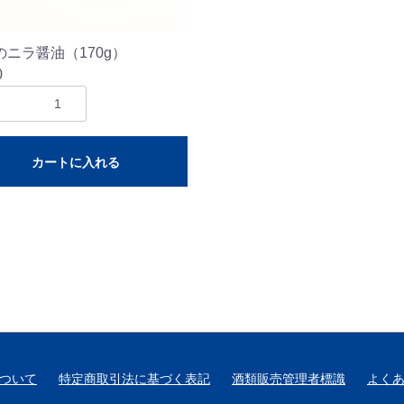
のニラ醤油（170g）
0
カートに入れる
ついて
特定商取引法に基づく表記
酒類販売管理者標識
よく