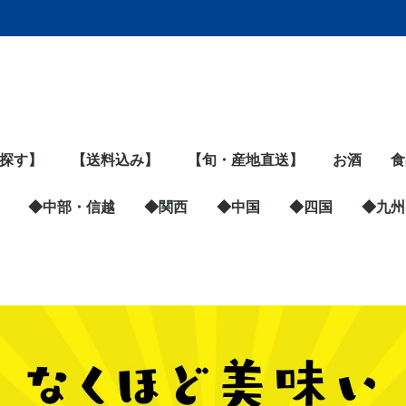
探す】
【送料込み】
【旬・産地直送】
お酒
食
,999円
,999円
,999円
,999円
以上
◆中部・信越
◆関西
◆中国
◆四国
ビール・発
日本酒
ジン
ウイスキー
ワイン
リキュール
スピリッツ
泡盛
鹿児島の芋
黒糖焼酎
◆九州
魚
精
米
パ
麺
缶
粉
惣
ス
ア
チ
豆
野
フ
調
練
カ
は
ジ
漬
健
飲
黒
ペ
◆青森県すべての商品
宝成食品（海鮮ばくだ
◆宮城県すべての商品
SEASON（三陸海藻
松島蒲鉾本舗（笹かま
マルナリ水産（さんま
海遊（ムール貝・牡
牛たん炭焼 利久
三養水産（牡蠣）
ヤマナカ（牡蠣・ホタ
湊水産（たらこ・明太
株式会社カネセ及川
【取扱い終了】カネセ
【取扱い終了】ヤママ
◆岩手県すべての商品
早野商店（昆布巻）
及川農園（昔ながらの
農事組合法人となん
菊の司酒造
三陸翡翠あわび
◆山形県すべての商品
本場鶴岡白山地区（寺
米沢牛黄木
ファイン（ソーセー
カム・ネット（玉こ
東根農産センター（冷
仲島農園（黒にんに
かほく冷たい肉そば研
佐徳（だだ茶豆）
YATACOLA（クラフ
◆秋田県すべての商品
稲庭古来堂（稲庭うど
中通chillout（いちじ
三浦商店（横手やきそ
児玉冷菓（ババヘラア
ゆめ企画須藤健太郎商
山楽里（いぶりがっ
白神山地ワイン
ポンレヴェック（イタ
千歳盛酒造
UMAMY（比内地鶏ラ
◆福島県すべての商品
★白河しろもの認定商
肉の秋元本店（白河高
中華料理 王王楼（焼
カタノ（そばパスタ）
海神（干物）
静岡県
三重県
岐阜県
新潟県
長野県
◆東京都すべての商品
銀座 菊廼舎-きくのや-
東京蒲田守半（海苔）
あほやにんにく堂（黒
OHSHIMA OCEAN
遠忠食品（ゆず胡椒）
Rose＆M（レモンケ
築地銀だこ・銀のあん
コールドストーン
銀座千疋屋
ファビュラボ（お粥）
◆神奈川県すべての商
ジャパン・マルチハン
えの木てい（洋菓子）
ファランドール（天蚕
湘南ＪＡＭ’Ｓ（手作
旭工業（料理用品）
かねきち（麹）
SIX LINE（湘南ビー
高喜商店（海苔）
おつけもの慶（キム
横浜ビール醸造所（ク
湘南はるみ（ウイスキ
◆埼玉県すべての商品
梨のしずく（彩玉梨ス
あんばい農園（落花
◆群馬県すべての商品
ゼンフーズ（餃子、焼
果実工房ありさか（フ
◆茨城県すべての商品
コリ吉ロール（ストレ
Un plan kaho（カシ
とうふやたかはし（お
住谷公商店（干し芋）
山口farm（れんこん）
つくばチョウザメ産業
＜2026 販売終了＞内
＜2025 販売終了＞
◆栃木県すべての商品
グランヴォ（プロポリ
悟空（宇都宮餃子）
北野谷商店（あんみ
◆山梨県すべての商品
太冠酒造
ゆば工房 五大
手打そば やまさと
あおき農園（ジュー
◆石川県すべての商品
金澤おでん赤玉本店
株式会社ヒロ（伝統工
◆富山県すべての商品
カトーミート（カレ
もつ家 福多
株式会社マツオ
丸福加工（ほたるい
すし幸（ます寿司）
麺家いろは（富山ブラ
◆福井県すべての商品
アーバンキッチン（梅
小浜海産物（小鯛ささ
大阪府
京都府
兵庫県
奈良県
和歌山県
◆静岡県すべての商品
3181Farm（玄米deむ
朝霧ハム（朝鮮風もっ
浜名湖マルマ（うな
ちきり清水商店（鰹
マルフク（たまご）
ヤマヘイーミカコーポ
SEACLIFF熱海蒸溜所
三共食品（ツナパウ
◆三重県すべての商品
牧野商店（こんにゃ
マルエス田中商店（伊
もんいまぁじゅ（酒粕
カネ進商店（鰹の生
水谷水産
福岡醤油店
松阪まるよし（松坂
◆岐阜県すべての商品
山加商店（陶磁器食
もみじかえで研究所
◆新潟県すべての商品
イカ屋 荘三郎
西村果樹ガーデン（洋
FD STYLE（調理用
ピッツァタルト
多聞（もつ煮）
HEISEI
いち粒（にんじんジュ
苺の花ことば
◆長野県すべての商品
小川の庄（おやき）
前澤産業（冷凍フルー
あぶらや燈千（クラフ
Minowa Tea
信州・川中島平ファク
安曇野おやき はいか
Chillわん（ペットフー
戸田屋（市田柿フロマ
広島県
岡山県
山口県
鳥取県
島根県
愛媛県
高知県
徳島県
香川県
◆大阪府す
ウイックス
セラ・ルー
なだ万
ガーデンバ
KULBAY
◆京都府す
天の酒喰食
京都山城農
◆兵庫県す
菅哉物産（
まねき食品
馬詰青果（
◆奈良県す
三輪そうめ
べっぴん奈
奈良の癒し
glutenfree p
しいたけ農園
mashicho
ナラカラカ
◆和歌山県
シーウィン
じゃばら
いなみの里
福岡県
佐賀県
長崎県
熊本県
大分県
宮崎県
鹿児島
九州食
ん）
バター）
ぼこ）
昆布巻）
蠣）
テグラタン）
子）
（生わかめ）
及川（さば刺身）
サ（お総菜）
梅干し）
（グルテンフリー・米
田産）だだちゃ豆
ジ・コンビーフ）
ん・だだちゃ豆）
凍フルーツ）
く）
究会
トコーラ）
ん）
くバター）
ば）
イス）
店（いぶりがっこ）
こ）
リアンレストラン）
ーメン）
品
原清流豚）
売）
にんにく）
SALT（天然塩）
ーキ）
品
ターズ（ジビエ）
シルクの化粧品）
りジャム）
チサンダル）
チ）
ラフトビール）
ー）
イーツ）
生）
売など）
ルーツサンド）
ートネック専用枕）
ミヤ）
からドーナツ）
（キャビア）
山農園（クインシーメ
Corn Lab.藤田（とう
スのど飴）
つ）
ス）
芸品）
ー）
か）
ック）
ピューレ）
漬）
すび）
ちゃん）
ぎ）
節）
レーション（無添加天
（クラフトジン）
チ）
く）
勢志摩さつま揚げ）
フィナンシェ）
節）
牛・ローストビーフ）
器）
（もみじ茶）
梨）
品・雑貨）
BREWING（クラフト
ース）
ツ）
トビール）
Garden（杜仲茶）
トリー（桃・フルーツ
ら
ド）
ージュ）
ア）
スイーツ）
ヒージャパ
ンアイス）
（チョコ・
当）
まねぎ）
煌々（お香
YURIKO M
舎
品
スキー・梅
粉麺）
ロン）
もろこし）
然だし）
ビール）
ジュレ）