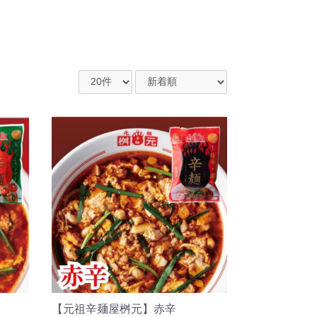
【元祖辛麺屋桝元】赤辛