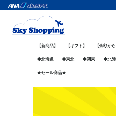
【新商品】
【ギフト】
【金額から
◆北海道
◆東北
◆関東
～999円
1,000円～1
2,000円～3
4,000円～5
6,000円～9
10,000円
◆北陸
◆北海道すべての商品
旭川地場産業振興セン
網走水産（鮭とば）
円甘味（ブリュレバウ
五島軒（函館の名店）
Bocca（プリン・飲む
株式会社マルユウ（さ
マルコウ福原伸幸商店
早来かりんず（チーズ
永田水産（ロコソラー
北海道ケンソ（根昆布
十勝プライド（チー
Suage（スープカレ
ホクレン（お肉）
新得そば
肉の山本
トンデンファーム（お
網走ビール
JA東旭川（お米）
CHACO（ヨーグルト
魚柴（いくら・ほた
蛇の目寿司
MILK CROWN（アイ
函館たかせ商店（珍
★セール商品★
青森県
宮城県
岩手県
山形県
秋田県
福島県
東京都
神奈川県
埼玉県
千葉県
群馬県
茨城県
栃木県
山梨県
石川県
富山県
福井県
ター
ム）
ヨーグルト）
んま缶）
（ジャーキー）
羊羹）
レホタテカレー）
だし）
ズ）
ー）
肉）
専門店）
て）
ス）
味）