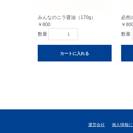
みんなのニラ醤油（170g）
必然
￥800
￥80
数量
数量
カートに入れる
運営会社
個人情報に