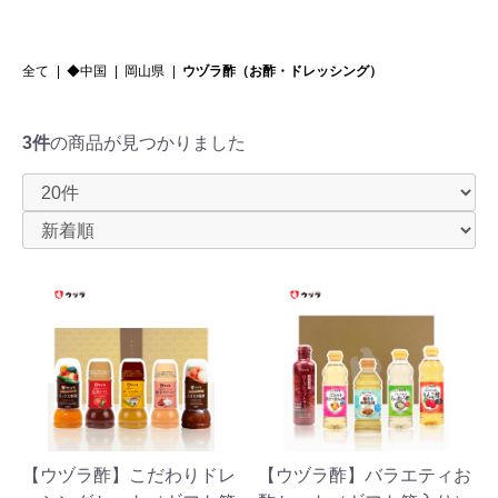
全て
|
◆中国
|
岡山県
|
ウヅラ酢（お酢・ドレッシング）
3件
の商品が見つかりました
【ウヅラ酢】こだわりドレ
【ウヅラ酢】バラエティお