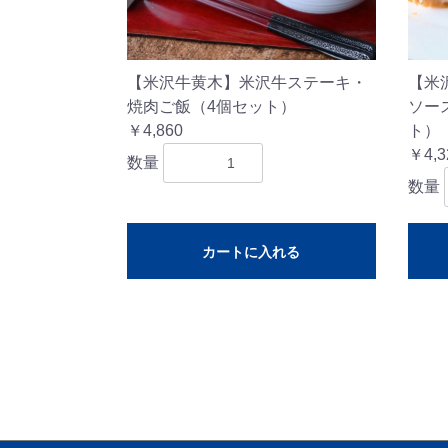
【米沢牛黄木】米沢牛ステーキ・
【米
焼肉ご飯（4個セット）
ソー
￥4,860
ト）
￥4,3
数量
数量
カートに入れる