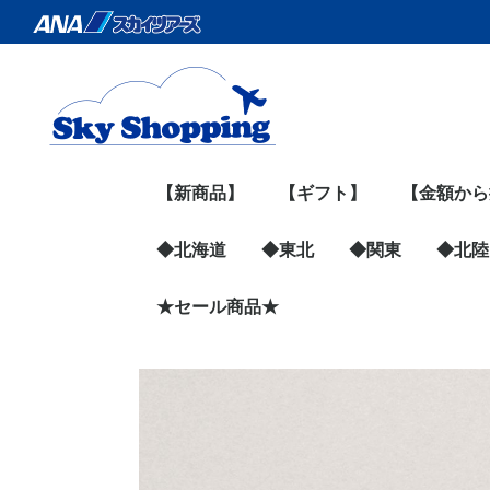
【新商品】
【ギフト】
【金額から
◆北海道
◆東北
◆関東
～999円
1,000円～1
2,000円～3
4,000円～5
6,000円～9
10,000円
◆北陸
◆北海道すべての商品
旭川地場産業振興セン
網走水産（鮭とば）
円甘味（ブリュレバウ
五島軒（函館の名店）
Bocca（プリン・飲む
株式会社マルユウ（さ
マルコウ福原伸幸商店
早来かりんず（チーズ
永田水産（ロコソラー
北海道ケンソ（根昆布
十勝プライド（チー
Suage（スープカレ
ホクレン（お肉）
新得そば
肉の山本
トンデンファーム（お
網走ビール
JA東旭川（お米）
CHACO（ヨーグルト
魚柴（いくら・ほた
蛇の目寿司
MILK CROWN（アイ
函館たかせ商店（珍
★セール商品★
青森県
宮城県
岩手県
山形県
秋田県
福島県
東京都
神奈川県
埼玉県
千葉県
群馬県
茨城県
栃木県
山梨県
石川県
富山県
福井県
ター
ム）
ヨーグルト）
んま缶）
（ジャーキー）
羊羹）
レホタテカレー）
だし）
ズ）
ー）
肉）
専門店）
て）
ス）
味）