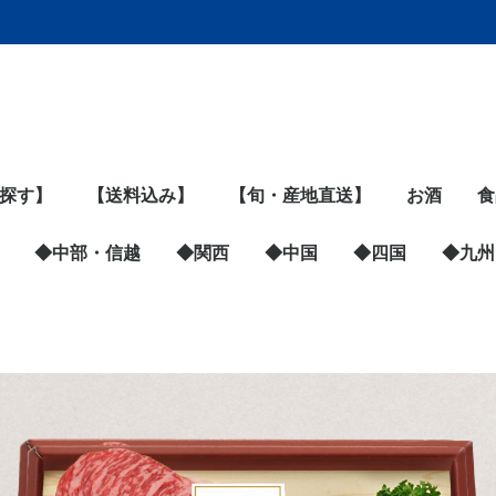
探す】
【送料込み】
【旬・産地直送】
お酒
食
,999円
,999円
,999円
,999円
以上
◆中部・信越
◆関西
◆中国
◆四国
ビール・発
日本酒
ジン
ウイスキー
ワイン
リキュール
スピリッツ
泡盛
鹿児島の芋
黒糖焼酎
◆九州
魚
精
米
パ
麺
缶
粉
惣
ス
ア
チ
豆
野
フ
調
練
カ
は
ジ
漬
健
飲
黒
ペ
◆青森県すべての商品
宝成食品（海鮮ばくだ
◆宮城県すべての商品
SEASON（三陸海藻
松島蒲鉾本舗（笹かま
マルナリ水産（さんま
海遊（ムール貝・牡
牛たん炭焼 利久
三養水産（牡蠣）
ヤマナカ（牡蠣・ホタ
湊水産（たらこ・明太
株式会社カネセ及川
【取扱い終了】カネセ
【取扱い終了】ヤママ
◆岩手県すべての商品
早野商店（昆布巻）
及川農園（昔ながらの
農事組合法人となん
菊の司酒造
三陸翡翠あわび
◆山形県すべての商品
本場鶴岡白山地区（寺
米沢牛黄木
ファイン（ソーセー
カム・ネット（玉こ
東根農産センター（冷
仲島農園（黒にんに
かほく冷たい肉そば研
佐徳（だだ茶豆）
YATACOLA（クラフ
◆秋田県すべての商品
稲庭古来堂（稲庭うど
中通chillout（いちじ
三浦商店（横手やきそ
児玉冷菓（ババヘラア
ゆめ企画須藤健太郎商
山楽里（いぶりがっ
白神山地ワイン
ポンレヴェック（イタ
千歳盛酒造
UMAMY（比内地鶏ラ
◆福島県すべての商品
★白河しろもの認定商
肉の秋元本店（白河高
中華料理 王王楼（焼
カタノ（そばパスタ）
海神（干物）
静岡県
三重県
岐阜県
新潟県
長野県
◆東京都すべての商品
銀座 菊廼舎-きくのや-
東京蒲田守半（海苔）
あほやにんにく堂（黒
OHSHIMA OCEAN
遠忠食品（ゆず胡椒）
Rose＆M（レモンケ
築地銀だこ・銀のあん
コールドストーン
銀座千疋屋
ファビュラボ（お粥）
◆神奈川県すべての商
ジャパン・マルチハン
えの木てい（洋菓子）
ファランドール（天蚕
湘南ＪＡＭ’Ｓ（手作
旭工業（料理用品）
かねきち（麹）
SIX LINE（湘南ビー
高喜商店（海苔）
おつけもの慶（キム
横浜ビール醸造所（ク
湘南はるみ（ウイスキ
◆埼玉県すべての商品
梨のしずく（彩玉梨ス
あんばい農園（落花
◆群馬県すべての商品
ゼンフーズ（餃子、焼
果実工房ありさか（フ
◆茨城県すべての商品
コリ吉ロール（ストレ
Un plan kaho（カシ
とうふやたかはし（お
住谷公商店（干し芋）
山口farm（れんこん）
つくばチョウザメ産業
＜2026 販売終了＞内
＜2025 販売終了＞
◆栃木県すべての商品
グランヴォ（プロポリ
悟空（宇都宮餃子）
北野谷商店（あんみ
◆山梨県すべての商品
太冠酒造
ゆば工房 五大
手打そば やまさと
あおき農園（ジュー
◆石川県すべての商品
金澤おでん赤玉本店
株式会社ヒロ（伝統工
◆富山県すべての商品
カトーミート（カレ
もつ家 福多
株式会社マツオ
丸福加工（ほたるい
すし幸（ます寿司）
麺家いろは（富山ブラ
◆福井県すべての商品
アーバンキッチン（梅
小浜海産物（小鯛ささ
大阪府
京都府
兵庫県
奈良県
和歌山県
◆静岡県すべての商品
3181Farm（玄米deむ
朝霧ハム（朝鮮風もっ
浜名湖マルマ（うな
ちきり清水商店（鰹
マルフク（たまご）
ヤマヘイーミカコーポ
SEACLIFF熱海蒸溜所
三共食品（ツナパウ
◆三重県すべての商品
牧野商店（こんにゃ
マルエス田中商店（伊
もんいまぁじゅ（酒粕
カネ進商店（鰹の生
水谷水産
福岡醤油店
松阪まるよし（松坂
◆岐阜県すべての商品
山加商店（陶磁器食
もみじかえで研究所
◆新潟県すべての商品
イカ屋 荘三郎
西村果樹ガーデン（洋
FD STYLE（調理用
ピッツァタルト
多聞（もつ煮）
HEISEI
いち粒（にんじんジュ
苺の花ことば
◆長野県すべての商品
小川の庄（おやき）
前澤産業（冷凍フルー
あぶらや燈千（クラフ
Minowa Tea
信州・川中島平ファク
安曇野おやき はいか
Chillわん（ペットフー
戸田屋（市田柿フロマ
広島県
岡山県
山口県
鳥取県
島根県
愛媛県
高知県
徳島県
香川県
◆大阪府す
ウイックス
セラ・ルー
なだ万
ガーデンバ
KULBAY
◆京都府す
天の酒喰食
京都山城農
◆兵庫県す
菅哉物産（
まねき食品
馬詰青果（
◆奈良県す
三輪そうめ
べっぴん奈
奈良の癒し
glutenfree p
しいたけ農園
mashicho
ナラカラカ
◆和歌山県
シーウィン
じゃばら
いなみの里
福岡県
佐賀県
長崎県
熊本県
大分県
宮崎県
鹿児島
九州食
ん）
バター）
ぼこ）
昆布巻）
蠣）
テグラタン）
子）
（生わかめ）
及川（さば刺身）
サ（お総菜）
梅干し）
（グルテンフリー・米
田産）だだちゃ豆
ジ・コンビーフ）
ん・だだちゃ豆）
凍フルーツ）
く）
究会
トコーラ）
ん）
くバター）
ば）
イス）
店（いぶりがっこ）
こ）
リアンレストラン）
ーメン）
品
原清流豚）
売）
にんにく）
SALT（天然塩）
ーキ）
品
ターズ（ジビエ）
シルクの化粧品）
りジャム）
チサンダル）
チ）
ラフトビール）
ー）
イーツ）
生）
売など）
ルーツサンド）
ートネック専用枕）
ミヤ）
からドーナツ）
（キャビア）
山農園（クインシーメ
Corn Lab.藤田（とう
スのど飴）
つ）
ス）
芸品）
ー）
か）
ック）
ピューレ）
漬）
すび）
ちゃん）
ぎ）
節）
レーション（無添加天
（クラフトジン）
チ）
く）
勢志摩さつま揚げ）
フィナンシェ）
節）
牛・ローストビーフ）
器）
（もみじ茶）
梨）
品・雑貨）
BREWING（クラフト
ース）
ツ）
トビール）
Garden（杜仲茶）
トリー（桃・フルーツ
ら
ド）
ージュ）
ア）
スイーツ）
ヒージャパ
ンアイス）
（チョコ・
当）
まねぎ）
煌々（お香
YURIKO M
舎
品
スキー・梅
粉麺）
ロン）
もろこし）
然だし）
ビール）
ジュレ）