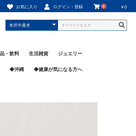
お気に入り
ログイン・登録
0
￥0
品・飲料
生活雑貨
ジュエリー
泡酒
焼酎
介類・水産加工品
肉・肉加工品・卵
・雑穀・味噌
ン類
類
詰類
類
菜
イーツ・菓子類
イス
ーズ・乳製品
腐類
菜
ルーツ
味料
り物
レー
ちみつ類
ャム類
物
康・サプリ類
料
糖
ット用食品
◆沖縄
玩具
裁縫道具
調理用品
衣類
陶器・ガラス
ヘルスケア
防災用品
石鹸類
お香
琉球ガラス
染織物（藍染など）
シーサー
沖縄の楽器
キャラクター商品
かりゆしウェア
◆健康が気になる方へ
希望の丘醸造所
あぶらや燈千
網走ビール
みなみ阿蘇ビール
HEISEI BREWING
横浜ビール醸造所
千歳盛酒造（秋田県）
菊の司（岩手県）
太冠酒造（山梨県）
中川酒造（鳥取県）
桜うづまき酒造（愛媛
本家松浦酒造（徳島
シーウィングス（ウイ
戸河内
サクラニウイスキー
湘南はるみ
霧島さくら農園
白神山地ワイン
梅酒
トロピカル酒
珈琲リキュール
ハブ酒
ANGE（ラム酒）
伊江島ラム
まさひろ酒造
咲元酒造
南都酒造所
上原酒造
その他の酒造
ジュース類
スープ類
コーヒー類
お茶類
真珠（宇和海真珠）
真珠（真珠会館）
ピアス
ネックレス
◆玩具すべて
TEGUMII（テグミー
amanoppo（あまの
◆防災用品すべての
BENKING（簡易ト
2026年
ブランド別
Ladys（女性用）
Mens（男性用）
県）
県）
スキー、梅酒）
ぽ）
品
レ）
べての商品
（ネムリケ
ジュ（卵・
ール＆コー
（プロテイ
べての商品
房
食応援隊
べての商品
揖保乃糸）
（冷凍弁
淡路島産た
べての商品
ん
良漬
屋 あーく
atisserie
musubi
i（青汁）
リー
すべての商
グス（ウイ
梅園
県
たび
◆広島県すべての商品
はつはな果蜂園
尾道レスポワールドゥ
あきおおたから
酒粕チーズかまぼこ
田尻杏屋
安芸の島の実（オリー
広島焼き仔ぐま
サンフーズ（広島お好
瀬戸内麺工房なか川
酔心（釜飯）
カスターニャ（洋菓
◆岡山県すべての商品
千屋源本多（黒毛和牛
ジェラート醍醐桜
ウヅラ酢（お酢・ドレ
◆山口県すべての商品
KOMEKO88（米粉パ
徳山ふくセンター
サンセット（さざえ・
PANCOPPE（コッペ
イリイチ食品（辛子明
◆鳥取県すべての商品
つづお（ほたるいか・
彩花園（梨）
中川酒造
カイズファーム（生
◆島根県すべての商品
岡富商店（干物）
◆沖縄県すべての商品
沖縄県産アップルマン
海月（海ぶどう）
沖縄プリン本舗
ELI SAUCE
ANGE（ラム酒）
染織松尾（宮古島の織
食楽Zu（お菓子）
サクラ二ウイスキー
伊江島ラム
Honey Fusion（マヌ
海ん道（海ぶどう）
mycucuru（お米由来
naureタマヌオイル
うるばな宮古（化粧
リッコジェラート
てるてるファーム（ア
耐熱琉球ガラス工房燈
沖縄CLIPマルシェ
おきなわ晴家
南都酒造
上原酒造
咲元酒造
まさひろ酒造
安里商店（黒糖焼酎）
デジタルはるさー（ピ
あさひ（活車海老）
◆愛媛県すべての商品
松山市
宇和島市
八幡浜市
東温市
鬼北町
愛南町
◆高知県すべての商品
かつお船
土佐山田ショッピング
土佐名産会（ゆず）
◆徳島県すべての商品
本家松浦酒造
橘果（すだち出汁）
長尾織布（藍染）
うちんくのたれ（焼肉
A sweets factory（ア
三浦醸造所（味噌・醤
吉岡ファーム（なると
◆香川県すべての商品
さぬき鳥本舗
共栄食糧（オリーブ）
umiral（バスソルト）
仁尾興産（お塩）
株式会社シロキ（防災
高松商運（フルーツ・
◆福岡県すべての商品
バカまぶし（万能スパ
Aarm（米粉スイー
清広食品（さば寿司）
庄分酢
アリアケスイサン（海
九州丸一食品（明太
◆佐賀県すべての商品
東京竹八
レストガーデン・ミニ
呼子かべしま直売所
トートト工房（佐賀牛
元祖ぱずる屋さん（オ
◆長崎県すべての商品
五島市
壱岐市
松浦市
長崎県物産振興協会
◆熊本県すべての商品
千興ファーム（馬刺
SENKO KOHNE（化
山下果樹園（ジャム）
森からし蓮根
小森ファーム（まいひ
園村苺園
芋屋長兵衛（熊本いき
大越のたまて箱（お
天草農工房ふぁお（不
みなみ阿蘇ビール
◆大分県すべての商品
LogStyle（ニラ醤油
レイジン（GABA）
アマン・アマザケ本舗
◆宮崎県すべての商品
緑の里りょうくん（国
辛麺屋桝元
HITOKIWA（宮崎牛ビ
倉薗牧場（宮崎牛の生
REFURU（フルーツ
ひむかや食品（マンゴ
恵屋（焼き鳥）
◆鹿児島県すべての商
鹿児島市
指宿市
いちき串木野市
霧島市
薩摩川内市
姶良市
種子島
桜うづまき酒造
石丸農園（みかんジュ
津島あぐり工房（みか
コバヤ
宇和海真珠
真珠会館
宮居醤油店
和日輔（鯛めし）
島原かまぼこ
田中蒲鉾本店
エヒメエンゲージファ
百波（和菓子）
こもねっと（水産加工
かどや（宇和島鯛め
農ぷらす愛媛（柑橘）
キシモト（山のふもと
東温市観光物産協会
森の三角ぼうし（道の
AINAN STAND
長崎五島うど
ごと（焼き芋
恋するつばき
ACB工房
旬菜・おひさ
旅亭吉乃や
薩摩の薫農園
ダイゼンファ
高浜蒲鉾
霧島さくら農
末重製茶（霧
霧島日当山の
坂元醸造（黒
薩摩錫器工芸
雫ラボ（マヨ
薩摩川内市観
黒豚・黒牛し
鹿児島ますや
中園ファーム
ン
お茶）
）
INATO
酒）
カフェ（ドレッシン
ブオイル）
み焼き）
子）
ローストビーフ）
ッシング）
ン）
アワビ）
パン専門店）
太子）
甘エビ）
姜）
ゴー
物）
カハニー）
の化粧品）
品・健康食品）
テモヤ・パッションフ
人-tomoshibito-
ーチパイン）
センター（土佐寿し）
のたれ）
イス）
油）
金時）
備蓄用トイレットペー
野菜）
イス）
ツ）
苔）
子）
（伊万里牛ハンバー
（イカ）
カレーパン）
リジナルパズル）
し）
粧品）
めトマト）
なり団子）
米）
知火）
＆辛麺）
（甘酒アイス）
産グレープフルーツ）
ーフジャーキー）
ハム）
ケーキ）
ー大福）
品
ース）
ん大福）
ーム（みかんジュー
品）
し）
の干物屋さん）
（SAKURA select）
駅）
ル）
（アジフライ
にく）
さつま鶏）
ン）
（シリカ水）
会
ぶ専門店SAT
芋）
グ）
ルーツ）
パー）
グ）
ス）