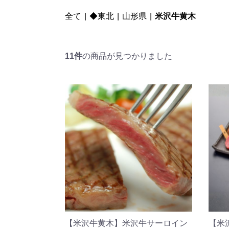
全て
|
◆東北
|
山形県
|
米沢牛黄木
11件
の商品が見つかりました
【米沢牛黄木】米沢牛サーロイン
【米