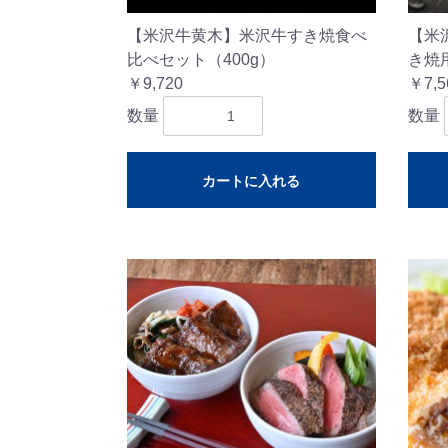
【米沢牛黄木】米沢牛すき焼食べ
【米
比べセット（400g）
き焼用
￥9,720
￥7,5
数量
数量
カートに入れる