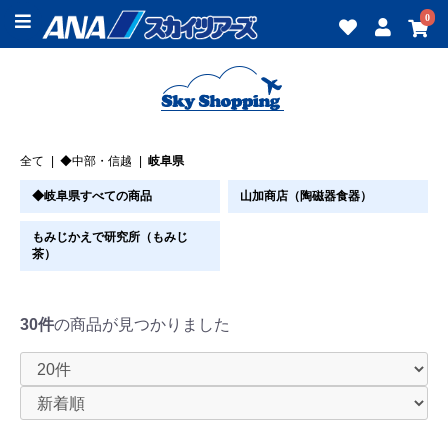
0
全て
|
◆中部・信越
|
岐阜県
◆岐阜県すべての商品
山加商店（陶磁器食器）
もみじかえで研究所（もみじ
茶）
30件
の商品が見つかりました