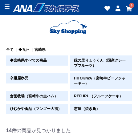
0
全て
|
◆九州
|
宮崎県
◆宮崎県すべての商品
緑の里りょうくん（国産グレー
プフルーツ）
辛麺屋桝元
HITOKIWA（宮崎牛ビーフジャ
ーキー）
倉薗牧場（宮崎牛の生ハム）
REFURU（フルーツケーキ）
ひむかや食品（マンゴー大福）
恵屋（焼き鳥）
14件
の商品が見つかりました