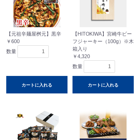
【元祖辛麺屋桝元】黒辛
【HITOKIWA】宮崎牛ビー
￥600
フジャーキー（100g）※木
箱入り
数量
￥4,320
数量
カートに入れる
カートに入れる