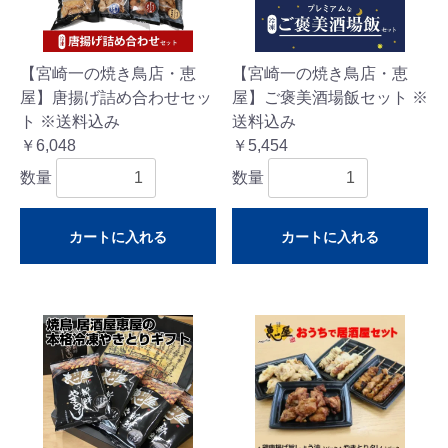
【宮崎一の焼き鳥店・恵
【宮崎一の焼き鳥店・恵
屋】唐揚げ詰め合わせセッ
屋】ご褒美酒場飯セット ※
ト ※送料込み
送料込み
￥6,048
￥5,454
数量
数量
カートに入れる
カートに入れる