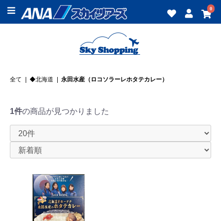
0
全て
|
◆北海道
|
永田水産（ロコソラーレホタテカレー）
1件
の商品が見つかりました