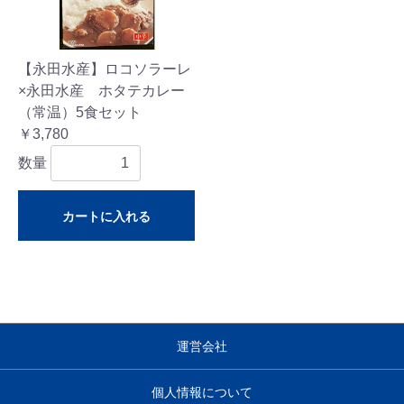
【永田水産】ロコソラーレ
×永田水産 ホタテカレー
（常温）5食セット
￥3,780
数量
カートに入れる
運営会社
個人情報について