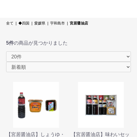
全て
|
◆四国
|
愛媛県
|
宇和島市
|
宮居醤油店
5件
の商品が見つかりました
【宮居醤油店】しょうゆ・
【宮居醤油店】味わいセッ