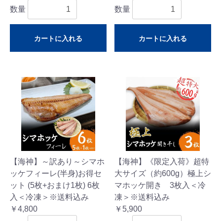
数量
数量
カートに入れる
カートに入れる
【海神】～訳あり～シマホ
【海神】《限定入荷》超特
ッケフィーレ(半身)お得セ
大サイズ（約600g）極上シ
ット (5枚+おまけ1枚) 6枚
マホッケ開き 3枚入＜冷
入＜冷凍＞※送料込み
凍＞※送料込み
￥4,800
￥5,900