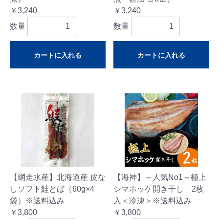
￥3,240
￥3,240
数量
数量
カートに入れる
カートに入れる
【網走水産】北海道産 皮な
【海神】～人気No1～極上
しソフト鮭とば（60g×4
シマホッケ開き干し 2枚
袋）※送料込み
入＜冷凍＞※送料込み
￥3,800
￥3,800