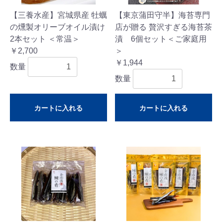
【三養水産】宮城県産 牡蠣
【東京蒲田守半】海苔専門
の燻製オリーブオイル漬け
店が贈る 贅沢すぎる海苔茶
2本セット ＜常温＞
漬 6個セット＜ご家庭用
￥2,700
＞
￥1,944
数量
数量
カートに入れる
カートに入れる