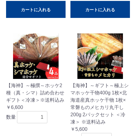
カートに入れる
カートに入れる
【海神】～極撰～ホッケ2
【海神】～ギフト～極上シ
種（真・シマ）詰め合わせ
マホッケ干物400g 1枚×北
ギフト＜冷凍＞※送料込み
海道産真ホッケ干物 1枚×
￥6,600
常磐ものメヒカリ丸干し
200g 2パックセット ＜冷
数量
凍＞ ※送料込み
￥5,600