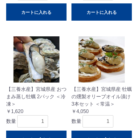
カートに入れる
カートに入れる
【三養水産】宮城県産 おつ
【三養水産】宮城県産 牡蠣
まみ蒸し牡蠣 2パック ＜冷
の燻製オリーブオイル漬け
凍＞
3本セット ＜常温＞
￥1,620
￥4,050
数量
数量