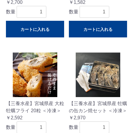
￥2,700
￥1,582
数量
数量
カートに入れる
カートに入れる
【三養水産】宮城県産 大粒
【三養水産】宮城県産 牡蠣
牡蠣フライ 20粒 ＜冷凍＞
の缶カン焼セット ＜冷凍＞
￥2,592
￥2,970
数量
数量