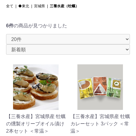
全て
|
◆東北
|
宮城県
|
三養水産（牡蠣）
6件
の商品が見つかりました
【三養水産】宮城県産 牡蠣
【三養水産】宮城県産 牡蠣
の燻製オリーブオイル漬け
カレーセット 3パック ＜常
2本セット ＜常温＞
温＞