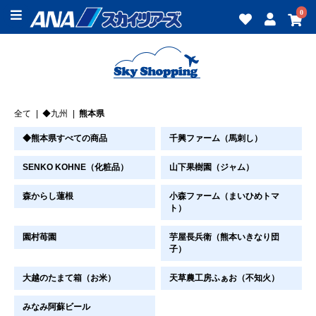
0
全て
|
◆九州
|
熊本県
◆熊本県すべての商品
千興ファーム（馬刺し）
SENKO KOHNE（化粧品）
山下果樹園（ジャム）
森からし蓮根
小森ファーム（まいひめトマ
ト）
園村苺園
芋屋長兵衛（熊本いきなり団
子）
大越のたまて箱（お米）
天草農工房ふぁお（不知火）
みなみ阿蘇ビール