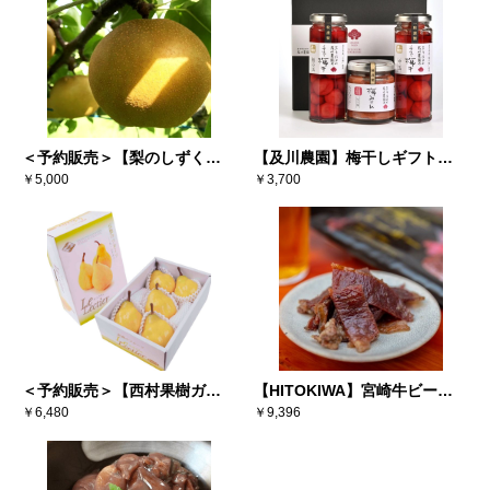
＜予約販売＞【梨のしずく】
【及川農園】梅干しギフトセ
彩玉 3キロ（5～6玉） ※送料
￥5,000
ット
￥3,700
込み
＜予約販売＞【西村果樹ガー
【HITOKIWA】宮崎牛ビーフ
デン】西洋梨ル・レクチェ
￥6,480
ジャーキー（10個セット）
￥9,396
2kg（5-7個）※送料込み