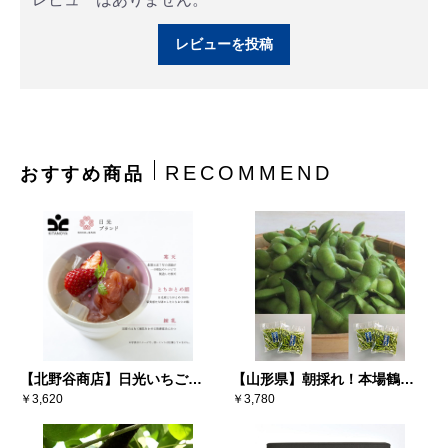
レビューを投稿
RECOMMEND
おすすめ商品
【北野谷商店】日光いちごミ
【山形県】朝採れ！本場鶴岡
ルクあんみつ（6個入り）
￥3,620
白山地区（寺田産）だだちゃ
￥3,780
豆 300g×4袋