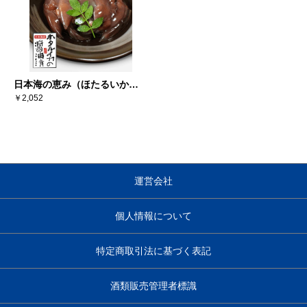
日本海の恵み（ほたるいか醤
油漬×6）
￥2,052
運営会社
個人情報について
特定商取引法に基づく表記
酒類販売管理者標識