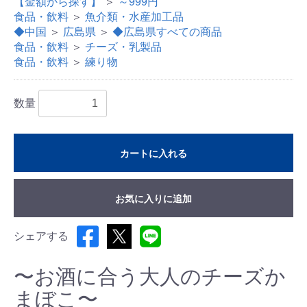
【金額から探す】
＞
～999円
食品・飲料
＞
魚介類・水産加工品
◆中国
＞
広島県
＞
◆広島県すべての商品
食品・飲料
＞
チーズ・乳製品
食品・飲料
＞
練り物
数量
カートに入れる
お気に入りに追加
シェアする
〜お酒に合う大人のチーズか
まぼこ〜