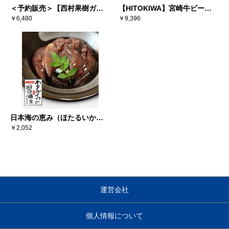
＜予約販売＞【西村果樹ガー
【HITOKIWA】宮崎牛ビーフ
デン】西洋梨ル・レクチェ
￥6,480
ジャーキー（10個セット）
￥9,396
2kg（5-7個）※送料込み
日本海の恵み（ほたるいか醤
油漬×6）
￥2,052
運営会社
個人情報について