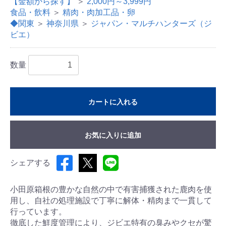
【金額から探す】
＞
2,000円～3,999円
食品・飲料
＞
精肉・肉加工品・卵
◆関東
＞
神奈川県
＞
ジャパン・マルチハンターズ（ジ
ビエ）
数量
カートに入れる
お気に入りに追加
シェアする
小田原箱根の豊かな自然の中で有害捕獲された鹿肉を使
用し、自社の処理施設で丁寧に解体・精肉まで一貫して
行っています。
徹底した鮮度管理により、ジビエ特有の臭みやクセが驚