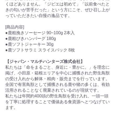
くほどありません。「ジビエは初めて」「以前食べたと
きの匂いが苦手だった」という方にこそ、ぜひ召し上が
っていただきたい自慢の逸品です。
[商品内容]
●鹿粗挽きソーセージ 90~100g 2本入
●鹿粗びきハンバーグ 180g
●鹿ソフトジャーキー 30g
●鹿ソフトサラミ スライスパック 8枚
【ジャパン・マルチハンターズ株式会社】
私たちは「命をまるごと、身近に・豊かに。」を理念に
掲げ、小田原・箱根エリアを中心に捕獲された野生鳥獣
の受け入れから解体・精肉・販売までを行っています。
全国で有害鳥獣として捕獲される鹿や猪の多くは、有効
活用されることなく廃棄されているのが現状です。
私たちは年間約400頭の野生鳥獣を受け入れ、一頭一頭
を丁寧に処理することで価値ある食資源へとつなげてい
ます。