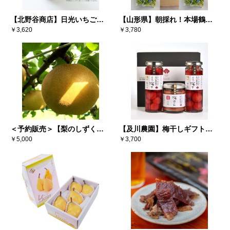
【北野谷商店】日光いちごミ
【山形県】朝採れ！本場鶴岡
ルクあんみつ（6個入り）
￥3,620
白山地区（寺田産）だだちゃ
￥3,780
豆 300g×4袋
＜予約販売＞【梨のしずく】
【及川農園】梅干しギフトセ
彩玉 3キロ（5～6玉） ※送料
￥5,000
ット
￥3,700
込み