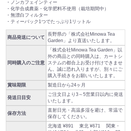
・ノンカフェインティー
・化学合成農薬・化学肥料不使用（栽培期間中）
・無漂白フィルター
・ティーバック1つでたっぷり1リットル
長野県の「株式会社Minowa Tea
商品発送について
Garden」より直送いたします。
「株式会社Minowa Tea Garden」以
外の商品との同時購入は、カートシ
同時購入のご注意
ステムの都合上お受け付けできませ
ん。誠に恐れ入りますが、別々にご
購入手続きをお願いいたします。
賞味期限
製造日から24ヶ月
ご注文日より3～5営業日以内に発送
発送日目安
いたします。
直射日光・高温多湿を避け、常温で
保存方法
保存してください。
北海道 ¥891 東北 ¥671 関東・