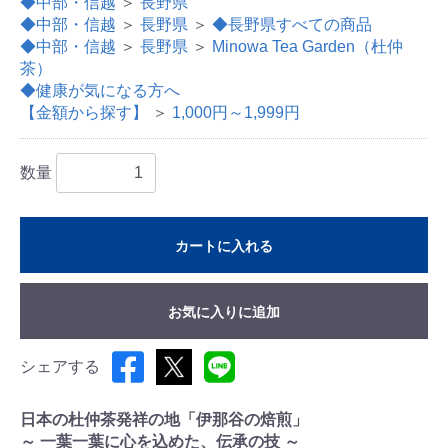
◆中部・信越
＞
長野県
◆中部・信越
＞
長野県
＞
◆長野県すべての商品
◆中部・信越
＞
長野県
＞
Minowa Tea Garden（杜仲
茶）
◆健康が気になる方へ
【金額から探す】
＞
1,000円～1,999円
数量
カートに入れる
お気に入りに追加
シェアする
日本の杜仲茶発祥の地「伊那谷の焙煎」
～ 一葉一葉に心を込めた、伝承の技 ～