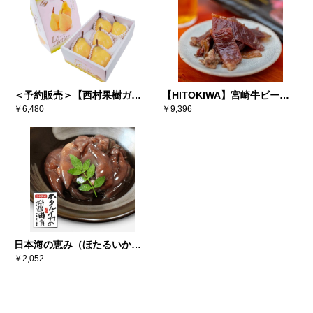
＜予約販売＞【西村果樹ガー
【HITOKIWA】宮崎牛ビーフ
デン】西洋梨ル・レクチェ
￥6,480
ジャーキー（10個セット）
￥9,396
2kg（5-7個）※送料込み
日本海の恵み（ほたるいか醤
油漬×6）
￥2,052