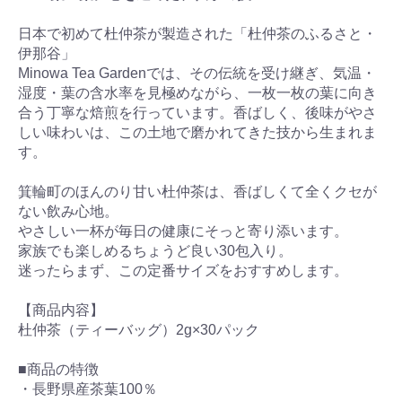
日本で初めて杜仲茶が製造された「杜仲茶のふるさと・
伊那谷」
Minowa Tea Gardenでは、その伝統を受け継ぎ、気温・
湿度・葉の含水率を見極めながら、一枚一枚の葉に向き
合う丁寧な焙煎を行っています。香ばしく、後味がやさ
しい味わいは、この土地で磨かれてきた技から生まれま
す。
箕輪町のほんのり甘い杜仲茶は、香ばしくて全くクセが
ない飲み心地。
やさしい一杯が毎日の健康にそっと寄り添います。
家族でも楽しめるちょうど良い30包入り。
迷ったらまず、この定番サイズをおすすめします。
【商品内容】
杜仲茶（ティーバッグ）2g×30パック
■商品の特徴
・長野県産茶葉100％