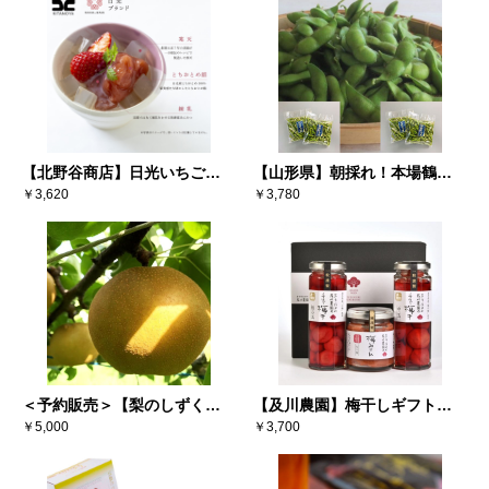
【北野谷商店】日光いちごミ
【山形県】朝採れ！本場鶴岡
ルクあんみつ（6個入り）
￥3,620
白山地区（寺田産）だだちゃ
￥3,780
豆 300g×4袋
＜予約販売＞【梨のしずく】
【及川農園】梅干しギフトセ
彩玉 3キロ（5～6玉） ※送料
￥5,000
ット
￥3,700
込み