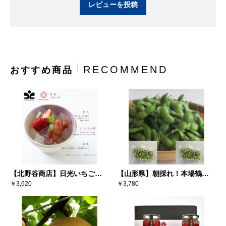
レビューを投稿
RECOMMEND
おすすめ商品
【北野谷商店】日光いちごミ
【山形県】朝採れ！本場鶴岡
ルクあんみつ（6個入り）
￥3,620
白山地区（寺田産）だだちゃ
￥3,780
豆 300g×4袋