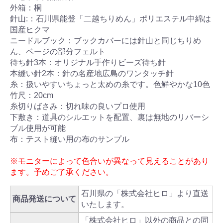
外箱：桐
針山:：石川県能登「二越ちりめん」ポリエステル中綿は
国産ヒクマ
ニードルブック：ブックカバーには針山と同じちりめ
ん、ベージの部分フェルト
待ち針3本：オリジナル手作りビーズ待ち針
本縫い針2本：針の名産地広島のワンタッチ針
糸：扱いやすいちょっと太めの糸です。色鮮やかな10色
竹尺：20cm
糸切りばさみ：切れ味の良いプロ使用
下敷き：道具のシルエットを配置、裏は無地のリバーシ
ブル使用が可能
布：テスト縫い用の布のサンプル
※モニターによって色合いが異なって見えることがあり
ます。予めご了承ください。
石川県の「株式会社ヒロ」より直送
商品発送について
いたします。
「株式会社ヒロ」以外の商品との同