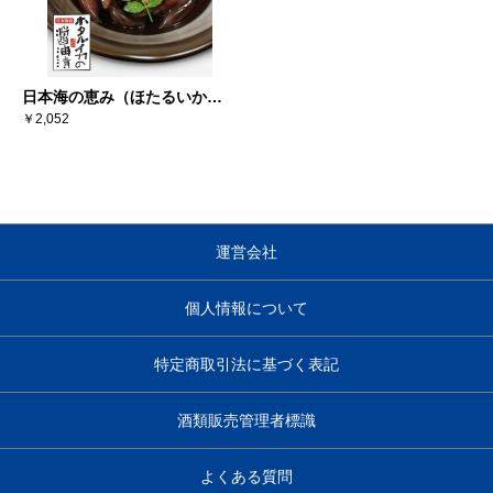
日本海の恵み（ほたるいか醤
油漬×6）
￥2,052
運営会社
個人情報について
特定商取引法に基づく表記
酒類販売管理者標識
よくある質問