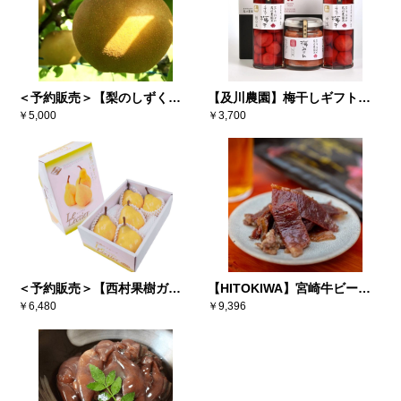
＜予約販売＞【梨のしずく】
【及川農園】梅干しギフトセ
彩玉 3キロ（5～6玉） ※送料
￥5,000
ット
￥3,700
込み
＜予約販売＞【西村果樹ガー
【HITOKIWA】宮崎牛ビーフ
デン】西洋梨ル・レクチェ
￥6,480
ジャーキー（10個セット）
￥9,396
2kg（5-7個）※送料込み