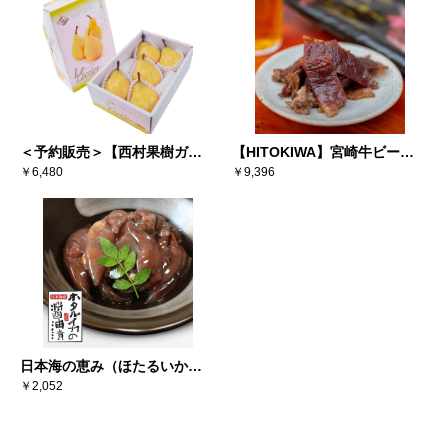
＜予約販売＞【西村果樹ガー
【HITOKIWA】宮崎牛ビーフ
デン】西洋梨ル・レクチェ
￥6,480
ジャーキー（10個セット）
￥9,396
2kg（5-7個）※送料込み
日本海の恵み（ほたるいか醤
油漬×6）
￥2,052