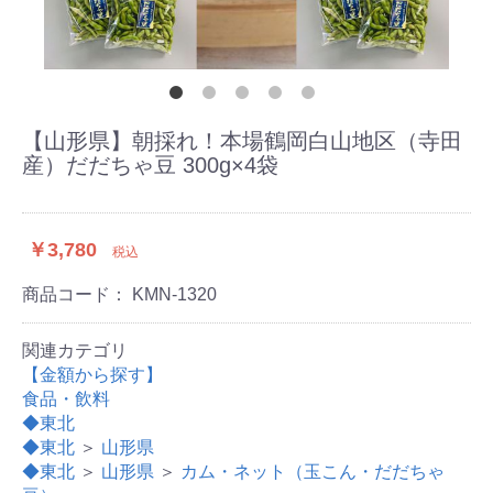
【山形県】朝採れ！本場鶴岡白山地区（寺田
産）だだちゃ豆 300g×4袋
￥3,780
税込
商品コード：
KMN-1320
関連カテゴリ
【金額から探す】
食品・飲料
◆東北
◆東北
＞
山形県
◆東北
＞
山形県
＞
カム・ネット（玉こん・だだちゃ