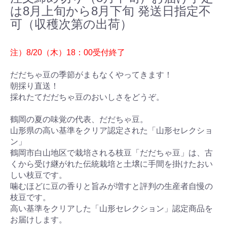
は8月上旬から8月下旬 発送日指定不
可（収穫次第の出荷）
注）8/20（木）18：00受付終了
だだちゃ豆の季節がまもなくやってきます！
朝採り直送！
採れたてだだちゃ豆のおいしさをどうぞ。
鶴岡の夏の味覚の代表、だだちゃ豆。
山形県の高い基準をクリア認定された「山形セレクショ
ン」
鶴岡市白山地区で栽培される枝豆「だだちゃ豆」は、古
くから受け継がれた伝統栽培と土壌に手間を掛けたおい
しい枝豆です。
噛むほどに豆の香りと旨みが増すと評判の生産者自慢の
枝豆です。
高い基準をクリアした「山形セレクション」認定商品を
お届けします。