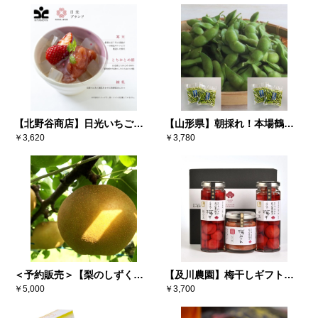
【北野谷商店】日光いちごミ
【山形県】朝採れ！本場鶴岡
ルクあんみつ（6個入り）
￥3,620
白山地区（寺田産）だだちゃ
￥3,780
豆 300g×4袋
＜予約販売＞【梨のしずく】
【及川農園】梅干しギフトセ
彩玉 3キロ（5～6玉） ※送料
￥5,000
ット
￥3,700
込み